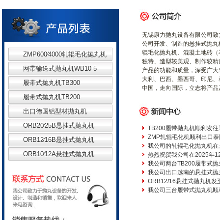
无锡康力抛丸设备有限公司致
公司开发、制造的悬挂式抛丸
辊毛化抛丸机、混凝土地砖（
ZMP600∕4000轧辊毛化抛丸机
独特、造型较美观、制作较精
网带输送式抛丸机WB10-5
产品的功能和质量，深受广大
大利、巴西、墨西哥、印尼、
履带式抛丸机TB300
中国，走向国际，立志将产品
履带式抛丸机TB200
出口德国铝型材抛丸机
ORB20∕25B悬挂式抛丸机
TB200履带抛丸机顺利发
ZMP轧辊毛化机顺利出口泰
ORB12∕16B悬挂式抛丸机
我公司的轧辊毛化抛丸机在
ORB10∕12A悬挂式抛丸机
热烈祝贺我公司在2025年1
我公司两台TB200履带式
我公司出口越南的悬挂式抛
ORB12/16悬挂式抛丸机
我公司三台履带式抛丸机顺